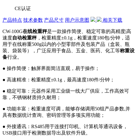
CE认证
产品特点
技术参数
产品尺寸
用户示意图
相关下载
CW-100G
在线检重秤
是一款操作简便、稳定可靠的高精度|高
速度
自动检重秤
，检重精度±0.1g，检重速度180包/分钟，适
用于在线称重500g以内的小型零部件及包装产品（盒装、瓶
装、袋装等），广泛应用于食品、五金、医药、化工等
称重设
备
行业。
●
操作简便：触屏界面简洁直观，易于操作；
●
高速精准：检重精度±0.1g，最高速度180件/分钟；
●
稳定可靠：元器件采用工业级一线大厂供应，工作高效可
靠，不锈钢材质持久耐用；
●
功能丰富：检重速度可调，能够存储调用50组产品参数,并
具有数据统计查询、密码管理等多项实用功能；
●
外接通讯：RS485用于连接打印机、计算机等通讯设备，
USB接口用于检测数据导出及软件升级。