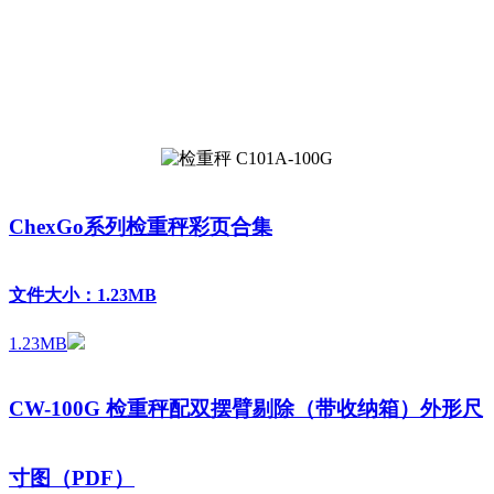
ChexGo系列检重秤彩页合集
文件大小：1.23MB
1.23MB
CW-100G 检重秤配双摆臂剔除（带收纳箱）外形尺
寸图（PDF）