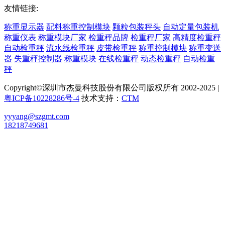
友情链接:
称重显示器
配料称重控制模块
颗粒包装秤头
自动定量包装机
称重仪表
称重模块厂家
检重秤品牌
检重秤厂家
高精度检重秤
自动检重秤
流水线检重秤
皮带检重秤
称重控制模块
称重变送
器
失重秤控制器
称重模块
在线检重秤
动态检重秤
自动检重
秤
Copyright©深圳市杰曼科技股份有限公司版权所有 2002-2025 |
粤ICP备10228286号-4
技术支持：
CTM
yyyang@szgmt.com
18218749681